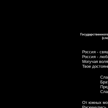
Государственног
(сл
Россия - свя
Россия - люб
Могучая воля
Твое достоян
Сла
Бра
Пре
Сла
От южных мор
Раскинулись 