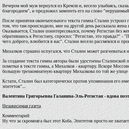
Вечером мой муж вернулся из Кремля и, весело улыбаясь, сказа
благородием", и предложил заменить его на слово "нерушимый"
После принятия окончательного текста гимна Сталин устроил п
том, что там происходило, мне на другой день рассказала жен
Оказывается, Сталин поинтересовался, почему Регистан без жен
обратившись к Регистану, спросил: "Регистан, это правда?" - "
чего доброго, влюбится в вас". Сталин весело рассмеялся и прои
Михалков страшно испугался, что Сталин может разгневаться и
За создание текста гимна авторы были удостоены Сталинской п
пометки в тексте гимна, а Михалков - квартиру. Вскоре Моссо
большую трехкомнатную квартиру Михалкова по той же улице 
Кстати, Сталин был категорически против упоминания его имен
эпитетов"...
Валентина Григорьевна Галанина-Эль-Регистан - вдова поэт
Независимая газета
Комментарий
Ну что за скромняга был этот Коба. Эпитетов просто не хватает.