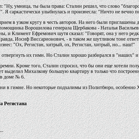
л: "Ну, умница, ты была права: Сталин решил, что слово "благо
. Я саркастически улыбнулась и произнесла: "Ничто не вечно по
рием в узком кругу в честь авторов. На него были приглашены д
а помощника Ворошилова генерала Щербакова - Наталья Васильев
ы, и Климент Ефремович шутя сказал: "Говорят, она у него редка
Правда, Иосиф Виссарионович, - в таком же шутливом тоне ответи
знес: "Ох, Регистан, хитрый, ох, Регистан, хитрый, но... наш!"
 отвергнуть их гимн. Но Сталин хорошо разбирался в "наших" и
ремии. Кроме того, Сталин спросил, что бы они еще хотели пол
вет выделил Михалкову большую квартиру в только что построен
в доме № 6.
и в гимне. Но некоторые подхалимы из Политбюро, особенно Хру
а Регистана
..