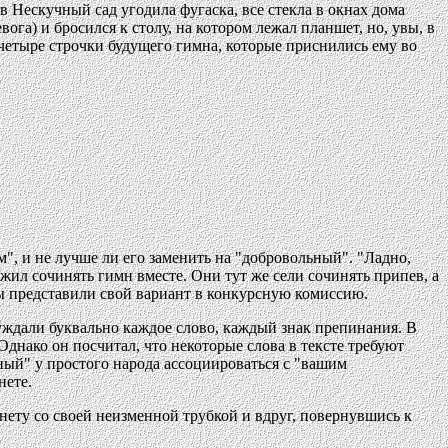
в Нескучный сад угодила фугаска, все стекла в окнах дома
га) и бросился к столу, на котором лежал планшет, но, увы, в
 четыре строчки будущего гимна, которые приснились ему во
м", и не лучше ли его заменить на "добровольный". "Ладно,
жил сочинять гимн вместе. Они тут же сели сочинять припев, а
ры представили свой вариант в конкурсную комиссию.
уждали буквально каждое слово, каждый знак препинания. В
Однако он посчитал, что некоторые слова в тексте требуют
дный" у простого народа ассоциироваться с "вашим
нете.
нету со своей неизменной трубкой и вдруг, повернувшись к