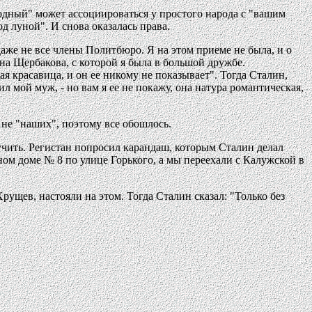
родный" может ассоциироваться у простого народа с "вашим
д луной". И снова оказалась права.
аже не все члены Политбюро. Я на этом приеме не была, и о
на Щербакова, с которой я была в большой дружбе.
я красавица, и он ее никому не показывает". Тогда Сталин,
л мой муж, - но вам я ее не покажу, она натура романтическая,
 не "наших", поэтому все обошлось.
учить. Регистан попросил карандаш, которым Сталин делал
ном доме № 8 по улице Горького, а мы переехали с Калужской в
щев, настояли на этом. Тогда Сталин сказал: "Только без