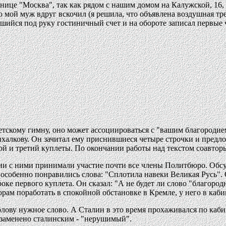
нице "Москва", так как рядом с нашим домом на Калужской, 16, 
ой муж вдруг вскочил (я решила, что объявлена воздушная трево
авшийся под руку гостиничный счет и на обороте записал первые
ветскому гимну, оно может ассоциироваться с "вашим благородие
ихалкову. Он зачитал ему приснившиеся четыре строчки и предло
орой и третий куплеты. По окончании работы над текстом соавто
нии с ними принимали участие почти все члены Политбюро. Обс
 особенно понравились слова: "Сплотила навеки Великая Русь". 
оке первого куплета. Он сказал: "А не будет ли слово "благоро
рам поработать в спокойной обстановке в Кремле, у него в каби
лову нужное слово. А Сталин в это время прохаживался по каби
заменено сталинским - "нерушимый".