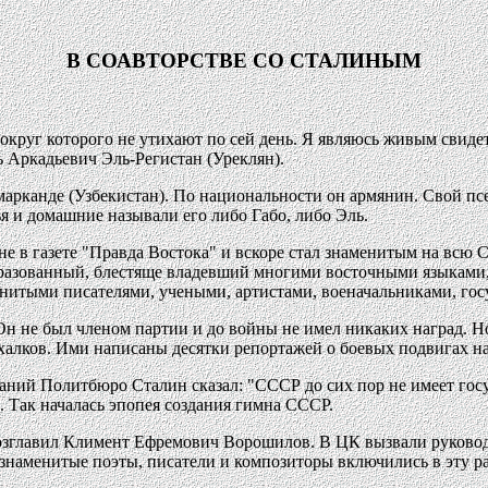
В СОАВТОРСТВЕ СО СТАЛИНЫМ
вокруг которого не утихают по сей день. Я являюсь живым свиде
 Аркадьевич Эль-Регистан (Уреклян).
марканде (Узбекистан). По национальности он армянин. Свой пс
ья и домашние называли его либо Габо, либо Эль.
е в газете "Правда Востока" и вскоре стал знаменитым на всю С
бразованный, блестяще владевший многими восточными языками,
итыми писателями, учеными, артистами, военачальниками, гос
н не был членом партии и до войны не имел никаких наград. Но,
халков. Ими написаны десятки репортажей о боевых подвигах н
еданий Политбюро Сталин сказал: "СССР до сих пор не имеет го
 Так началась эпопея создания гимна СССР.
озглавил Климент Ефремович Ворошилов. В ЦК вызвали руководс
знаменитые поэты, писатели и композиторы включились в эту ра