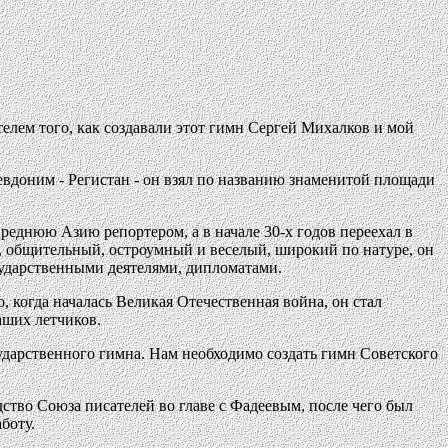
телем того, как создавали этот гимн Сергей Михалков и мой
евдоним - Регистан - он взял по названию знаменитой площади
реднюю Азию репортером, а в начале 30-х годов переехал в
 общительный, остроумный и веселый, широкий по натуре, он
ударственными деятелями, дипломатами.
 когда началась Великая Отечественная война, он стал
аших летчиков.
сударственного гимна. Нам необходимо создать гимн Советского
тво Союза писателей во главе с Фадеевым, после чего был
боту.