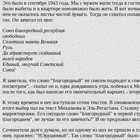
Это было в сентябре 1943 года. Мы с мужем жили тогда в гости
были выбиты и в квартире невозможно было жить. И вот ночью м
нем не оказалось листка чистой бумаги. Тогда он схватил поп
сне. Он зачитал их мне:
Союз благородный республик
свободных
Сплотила навеки Великая
Русь.
Да здравствует созданный
волей народов
Единый, могучий Советский
Союз!
Я заметила, что слово "благородный" не совсем подходит к со
посмотрим", - сказал он и, едва дождавшись утра, побежал к М
после того, как был написан его окончательный вариант, - вт
К этому времени в нее поступили сотни текстов. В ознакомле
итоге выбор пал на текст Михалкова и Эль-Регистана. Сталину
корректировки. Его смущало слово "благородный" в первой стр
благородием", не лучше ли его заменить?" И он предложил авто
Сочинители долго думали, но ни одному из них не пришло в го
ним, произнес: "НЭрушимый". Так слово "благородный" было 