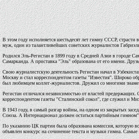
В этом году исполняется шестьдесят лет гимну СССР, страсти 
муж, один из талантливейших советских журналистов Габриэль
Родился Эль-Регистан в 1899 году в Средней Азии в городе Са
Самарканда. А приставка "Эль" образована от его имени. Друз
Свою журналистскую деятельность Регистан начал в Узбекистан
Москву и стал корреспондентом газеты "Известия". Широко о
был любимцем коллег-журналистов. Дружил со многими знамен
Регистан отличался независимостью от властей предержащих. О
корреспондентом газеты "Сталинский сокол", где служил и Ми
В 1943 году, в самый разгар войны, на одном из закрытых зас
Союза. А Интернационал должен остаться партийным гимном".
По указанию ЦК партии была образована комиссия, которую в
объявлен конкурс на сочинение текста и музыки гимна. Самые 